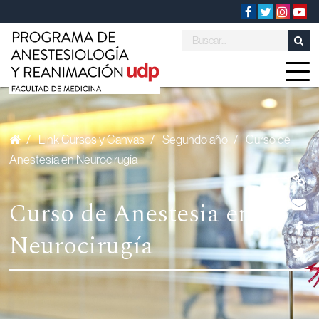
/
Link Cursos y Canvas
/
Segundo año
/
Curso de
Anestesia en Neurocirugía
Curso de Anestesia en
Neurocirugía