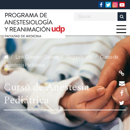
/
Link Cursos y Canvas
/
Segundo año
/
Curso de
Anestesia Pediátrica
Curso de Anestesia
Pediátrica