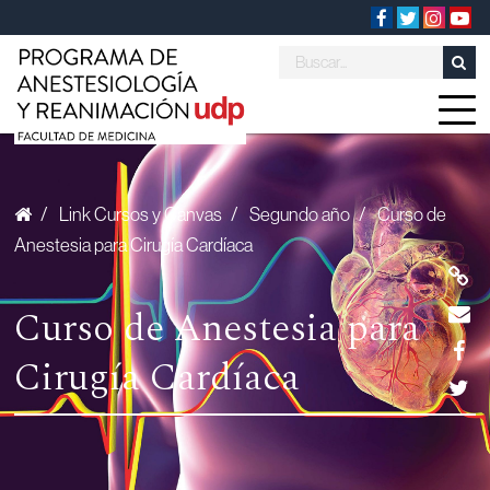
/
Link Cursos y Canvas
/
Segundo año
/
Curso de
Anestesia para Cirugía Cardíaca
Curso de Anestesia para
Cirugía Cardíaca