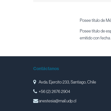
Posee título de Mé
Posee título de es
emitido con fecha
Contáctanos
Avda. Ejercito 233, Santiago, Chile
+56 (2) 2676 2904
anestesia@mail.udp.cl