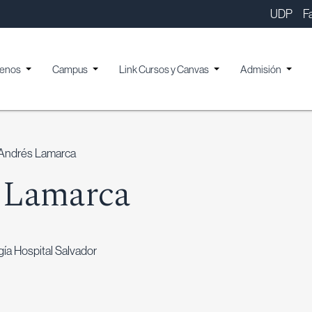
UDP
F
enos
Campus
Link Cursos y Canvas
Admisión
 Andrés Lamarca
 Lamarca
ía Hospital Salvador