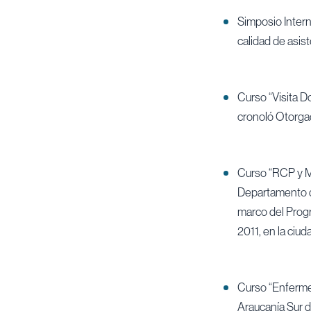
Simposio Intern
calidad de asist
Curso “Visita Do
cronoló Otorga
Curso “RCP y Ma
Departamento de
marco del Progr
2011, en la ciud
Curso “Enfermed
Araucanía Sur d