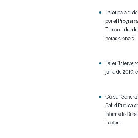
Taller para el 
por el Programa
Temuco, desde e
horas cronoló
Taller “Interve
junio de 2010, 
Curso “Generali
Salud Publica d
Internado Rural 
Lautaro.