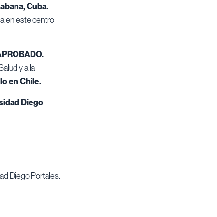
Habana, Cuba.
a en este centro
APROBADO
.
alud y a la
o en Chile.
sidad Diego
dad Diego Portales.