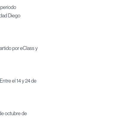
l periodo
idad Diego
partido por eClass y
ntre el 14 y 24 de
 de octubre de