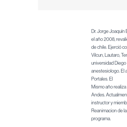
Dr. Jorge Joaquín 
el año 2008, reval
de chile. Ejerció 
Vilcun, Lautaro, T
universidad Diego 
anestesiologo. El 
Portales. El
Mismo año realiza 
Andes. Actualmente
instructor y miem
Reanimacion de la
programa.