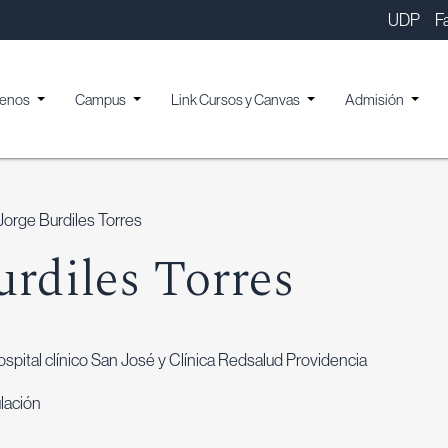
UDP
F
enos
Campus
Link Cursos y Canvas
Admisión
 Jorge Burdiles Torres
urdiles Torres
pital clínico San José y Clínica Redsalud Providencia
lación