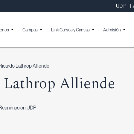
UDP
F
enos
Campus
Link Cursos y Canvas
Admisión
 Ricardo Lathrop Alliende
o Lathrop Alliende
y Reanimación UDP