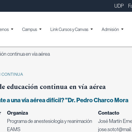
UDP
F
enos
Campus
Link Cursos y Canvas
Admisión
ión continua en vía aérea
N CONTINUA
de educación continua en vía aérea
e a una vía aérea difícil? "Dr. Pedro Charco Mora
r
Organiza
Contacto
Programa de anestesiología y reanimación
José Martín Ern
EAMS
jose.soto1@mail.