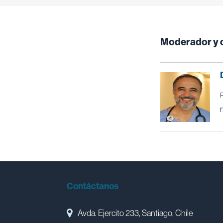
Moderador y 
Contáctanos
Avda. Ejercito 233, Santiago, Chile