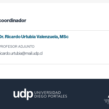
coordinador
Dr. Ricardo Urtubia Valenzuela, MSc
PROFESOR ADJUNTO
ricardo.urtubia@mail.udp.cl