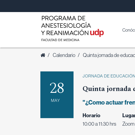
Conóc
/
Calendario
/
Quinta jornada de educac
JORNADA DE EDUCACIÓ
28
Quinta jornada 
MAY
"¿Como actuar frent
Horario
Luga
10:00 a 11:30 hrs
Zoom