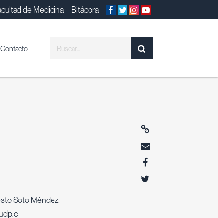
acultad de Medicina
Bitácora
Contacto
esto Soto Méndez
udp.cl